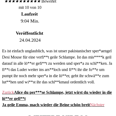
★
★
★
★
★
★
★
★
★
★
Bewertet
mit 10 von 10
Laufzeit
9:04 Min.
Veröffentlicht
24.04.2024
Es ist einfach unglaublich, was ist unser pakistanischer sper*aengel
Desi Mouse für eine verfi**t geile Schlampe. Ist das mis****k geil
darauf in alle lö**er gefi**t zu werden und sper*a zu schl**ken. Ja
fi**t das Luder weiter ins ars**loch und fi**t ihr die fo**e um
pumpt ihr noch mehr sper*a in die lö**er, gebt ihr schwä**e zum
lut**hen und wi**st ihr das schl**kmaul ordentlich voll.
Zurück
Alice du per***se Schlampe, jetzt wirst du wieder in die
lö**er gefi**t
Ja geile Emma, mach wieder die Beine schön breit
Nächster