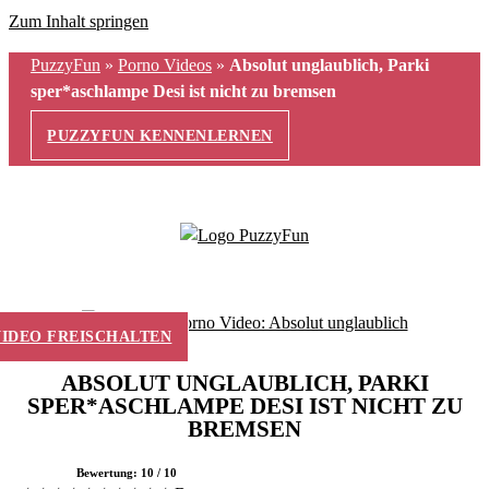
Zum Inhalt springen
PuzzyFun
»
Porno Videos
»
Absolut unglaublich, Parki
sper*aschlampe Desi ist nicht zu bremsen
PUZZYFUN KENNENLERNEN
VIDEO FREISCHALTEN
ABSOLUT UNGLAUBLICH, PARKI
SPER*ASCHLAMPE DESI IST NICHT ZU
BREMSEN
Bewertung: 10 / 10