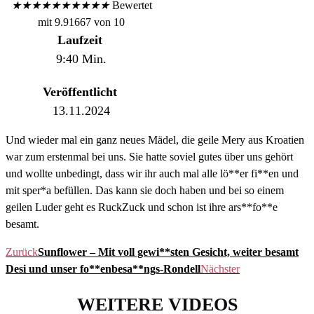
★
★
★
★
★
★
★
★
★
★
Bewertet
mit 9.91667 von 10
Laufzeit
9:40 Min.
Veröffentlicht
13.11.2024
Und wieder mal ein ganz neues Mädel, die geile Mery aus Kroatien
war zum erstenmal bei uns. Sie hatte soviel gutes über uns gehört
und wollte unbedingt, dass wir ihr auch mal alle lö**er fi**en und
mit sper*a befüllen. Das kann sie doch haben und bei so einem
geilen Luder geht es RuckZuck und schon ist ihre ars**fo**e
besamt.
Zurück
Sunflower – Mit voll gewi**sten Gesicht, weiter besamt
Desi und unser fo**enbesa**ngs-Rondell
Nächster
WEITERE VIDEOS