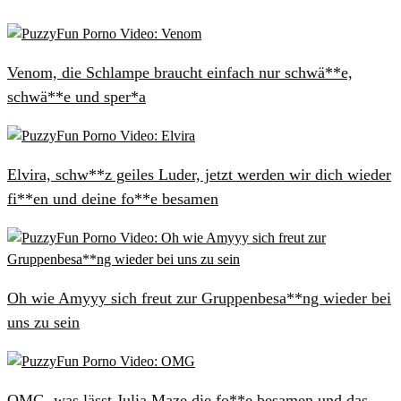
Venom, die Schlampe braucht einfach nur schwä**e,
schwä**e und sper*a
Elvira, schw**z geiles Luder, jetzt werden wir dich wieder
fi**en und deine fo**e besamen
Oh wie Amyyy sich freut zur Gruppenbesa**ng wieder bei
uns zu sein
OMG, was lässt Julia Maze die fo**e besamen und das