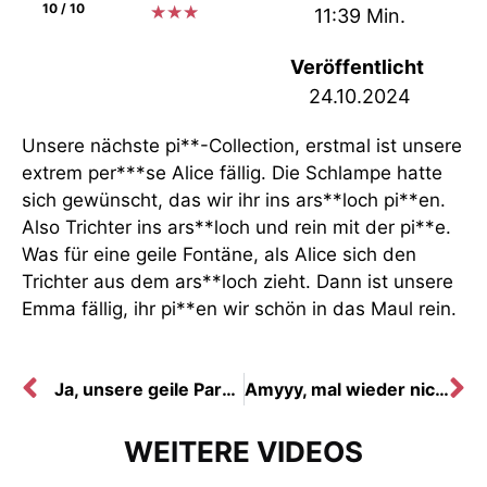
10 / 10
★
★
★
11:39 Min.
Veröffentlicht
24.10.2024
Unsere nächste pi**-Collection, erstmal ist unsere
extrem per***se Alice fällig. Die Schlampe hatte
sich gewünscht, das wir ihr ins ars**loch pi**en.
Also Trichter ins ars**loch und rein mit der pi**e.
Was für eine geile Fontäne, als Alice sich den
Trichter aus dem ars**loch zieht. Dann ist unsere
Emma fällig, ihr pi**en wir schön in das Maul rein.
Ja, unsere geile Parki drei*och sper*aschlampe Desi war wieder da
Amyyy, mal wieder nicht zu bremsen, das Luder braucht schwä**e
WEITERE VIDEOS