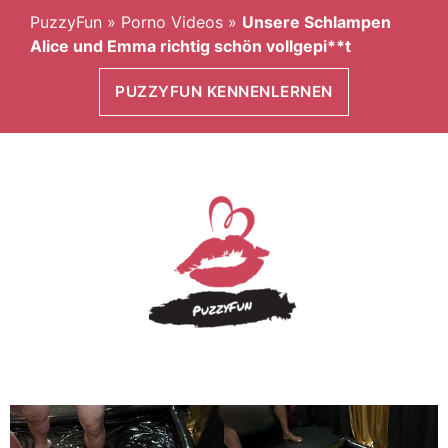
PuzzyFun
»
Porno Videos
»
Unsere Schlampen
Alice und Emma richtig schön vollgepi**t
PUZZYFUN KENNENLERNEN