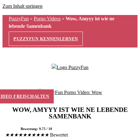
Zum Inhalt springen
PuzzyFun
»
Porno Videos
»
Wow, Amyyy ist wie ne
lebende Samenbank
PUZZYFUN KENNENLERNEN
VIDEO FREISCHALTEN
WOW, AMYYY IST WIE NE LEBENDE
SAMENBANK
Bewertung: 9.75 / 10
★
★
★
★
★
★
★
★
★
★
Bewertet