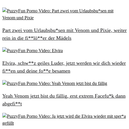
Part zwei vom Urlaubsbu*sen mit Venom und Pixie, weiter
rein in die fi**lö**er der Mädels
Elvira, schw**z geiles Luder, jetzt werden wir dich wieder
fi**en und deine fo**e besamen
Yeah Venom jetzt bist du fällig, erst extrem Facefu*k dann
abgefi**t