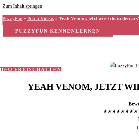
Zum Inhalt springen
PuzzyFun
»
Porno Videos
»
Yeah Venom, jetzt wirst du in den ars*
PUZZYFUN KENNENLERNEN
IDEO FREISCHALTEN
YEAH VENOM, JETZT WIR
Bewe
★
★
★
★
★
★
★
★
1