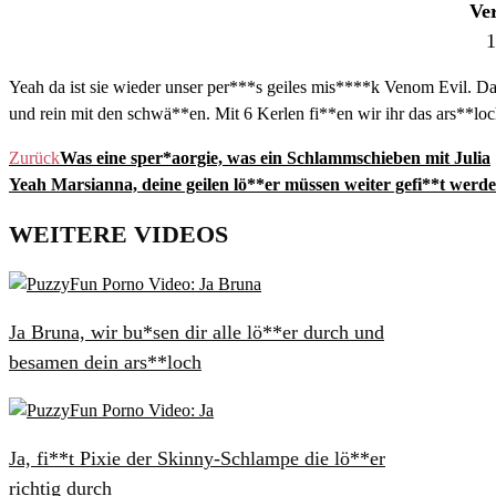
Ver
1
Yeah da ist sie wieder unser per***s geiles mis****k Venom Evil. Da f
und rein mit den schwä**en. Mit 6 Kerlen fi**en wir ihr das ars**l
Zurück
Was eine sper*aorgie, was ein Schlammschieben mit Julia
Yeah Marsianna, deine geilen lö**er müssen weiter gefi**t werd
WEITERE VIDEOS
Ja Bruna, wir bu*sen dir alle lö**er durch und
besamen dein ars**loch
Ja, fi**t Pixie der Skinny-Schlampe die lö**er
richtig durch