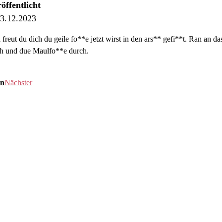
öffentlicht
3.12.2023
reut du dich du geile fo**e jetzt wirst in den ars** gefi**t. Ran an da
och und due Maulfo**e durch.
en
Nächster